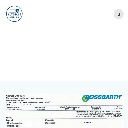
Przejdź
do
treści
Autor:
Auto-Plus
Stacja Kontroli Pojazdów i Warsztat, Szczecin